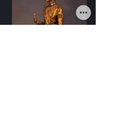
Art de Thailande
18eme
siècle
, Royaume de Rattanakosin
Bronze
doré